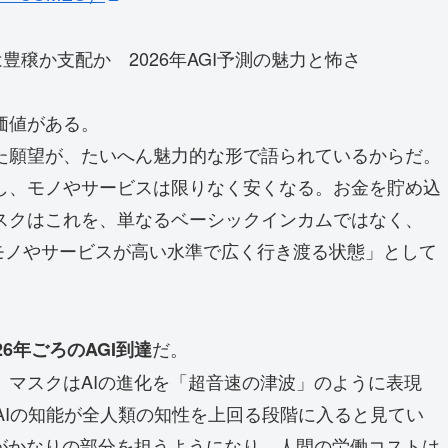
穣か支配か 2026年AGI予測の魅力と怖さ
価値がある。
た願望が、たいへん魅力的な形で語られているからだ。
し、モノやサービスは限りなく安くなる。お金を貯め込
スクはこれを、単なるベーシックインカムではなく、
モノやサービスが高い水準で広く行き渡る状態」として
だ。
026年ごろのAGI到達
、マスクはAIの進化を「超音速の津波」のように表現
にはAIの知能が全人類の知性を上回る段階に入ると見てい
トがかなりの部分を担うようになり、人間の労働コストは