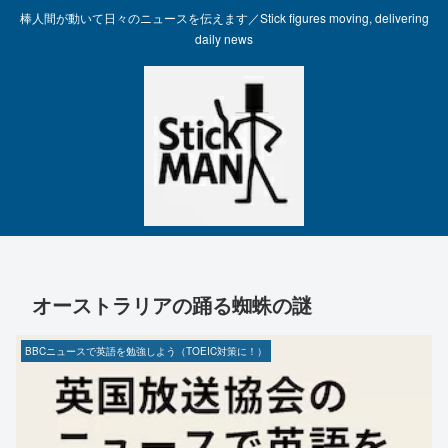
棒人間が動いて日々のニュースを伝えます／Stick figures moving, delivering
daily news
オーストラリアの踊る蜘蛛の謎
BBCニュースで英語を勉強しよう（TOEIC対策に！）