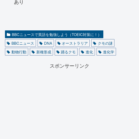
あり
BBCニュースで英語を勉強しよう（TOEIC対策に！）
BBCニュース
DNA
オーストラリア
クモの謎
動物行動
新種形成
踊るクモ
進化
進化学
スポンサーリンク