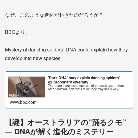
なぜ、このような進化が起きたのだろうか？
BBCより、
Mystery of dancing spiders’ DNA could explain how they
develop into new species
'Dark DNA' may explain dancing spiders'
extraordinary diversity
There are many more species of peacock spider than
other animals, scientists think they may know why.
www.bbc.com
【謎】オーストラリアの“踊るクモ”
― DNAが解く進化のミステリー