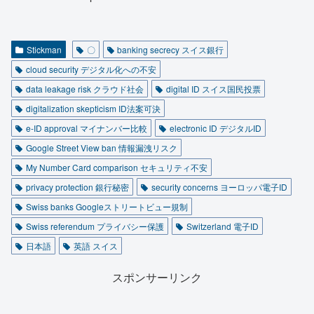
Stickman
〇
banking secrecy スイス銀行
cloud security デジタル化への不安
data leakage risk クラウド社会
digital ID スイス国民投票
digitalization skepticism ID法案可決
e-ID approval マイナンバー比較
electronic ID デジタルID
Google Street View ban 情報漏洩リスク
My Number Card comparison セキュリティ不安
privacy protection 銀行秘密
security concerns ヨーロッパ電子ID
Swiss banks Googleストリートビュー規制
Swiss referendum プライバシー保護
Switzerland 電子ID
日本語
英語 スイス
スポンサーリンク