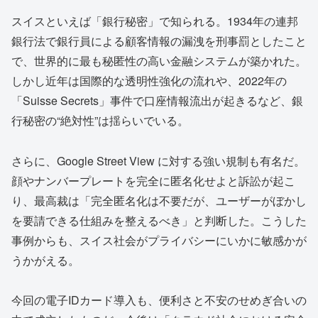
スイスといえば「銀行秘密」で知られる。1934年の連邦
銀行法で銀行員による顧客情報の漏洩を刑事罰としたこと
で、世界的に最も秘匿性の高い金融システムが築かれた。
しかし近年は国際的な透明性強化の流れや、2022年の
「Suisse Secrets」事件で口座情報流出が起きるなど、銀
行秘密の“絶対性”は揺らいでいる。
さらに、Google Street View に対する強い規制も有名だ。
顔やナンバープレートを完全に匿名化せよと訴訟が起こ
り、最高裁は「完全匿名化は不要だが、ユーザーがぼかし
を要請できる仕組みを整えるべき」と判断した。こうした
事例からも、スイス社会がプライバシーにいかに敏感かが
うかがえる。
今回の電子IDカード導入も、便利さと不安のせめぎ合いの