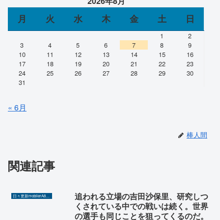
2026年8月
月
火
水
木
金
土
日
1
2
3
4
5
6
7
8
9
10
11
12
13
14
15
16
17
18
19
20
21
22
23
24
25
26
27
28
29
30
31
« 6月
棒人間
関連記事
追われる立場の吉田沙保里、研究しつ
日々更新mobilerA8（Yahoo!ニュースを毎日ウォッチ）
くされている中での戦いは続く。世界
の選手も同じことを狙ってくるのだ。