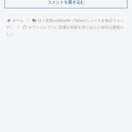
コメントを書き込む
ホーム
日々更新mobilerA8（Yahoo!ニュースを毎日ウォッ
チ）
セブンイレブンに安価な包装を売り込んだ会社は素晴ら
しい