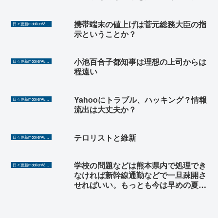
携帯端末の値上げは菅元総務大臣の指
日々更新mobilerA8（Yahoo!ニュースを毎日ウォッチ）
示ということか？
小池百合子都知事は理想の上司からは
日々更新mobilerA8（Yahoo!ニュースを毎日ウォッチ）
程遠い
Yahooにトラブル、ハッキング？情報
日々更新mobilerA8（Yahoo!ニュースを毎日ウォッチ）
流出は大丈夫か？
テロリストと維新
日々更新mobilerA8（Yahoo!ニュースを毎日ウォッチ）
学校の問題などは熊本県内で処理でき
日々更新mobilerA8（Yahoo!ニュースを毎日ウォッチ）
なければ新幹線通勤などで一旦疎開さ
せればいい。もっとも今は早めの夏休
みとして夏休みを先に割り当ててしま
えばいいだけだ。