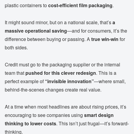
plastic containers to
cost-efficient film packaging
.
It might sound minor, but on a national scale, that’s
a
massive operational saving
—and for consumers, it’s the
difference between buying or passing. A
true win-win
for
both sides.
Credit must go to the packaging supplier or the internal
team that
pushed for this clever redesign
. This is a
perfect example of
“invisible innovation”
—where small,
behind-the-scenes changes create real value.
At a time when most headlines are about rising prices, it’s
encouraging to see companies using
smart design
thinking to lower costs
. This isn’t just frugal—it’s forward-
thinking.