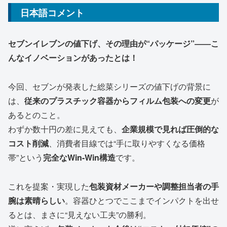
日本語コメント
セブンイレブンの値下げ、その理由が“パッケージ”――こ
んなイノベーションがあったとは！
今回、セブンが発表した総菜シリーズの値下げの背景に
は、
従来のプラスチック容器からフィルム包装への変更
が
あるとのこと。
わずか数十円の差に見えても、
企業規模で見れば圧倒的な
コスト削減
、消費者目線では“手に取りやすくなる価格
帯”という
完全なWin-Win構造
です。
これを提案・実現した
包装資材メーカーや調整担当者の手
腕は素晴らしい
。容器ひとつでここまでインパクトを出せ
るとは、まさに“見えない工夫”の勝利。