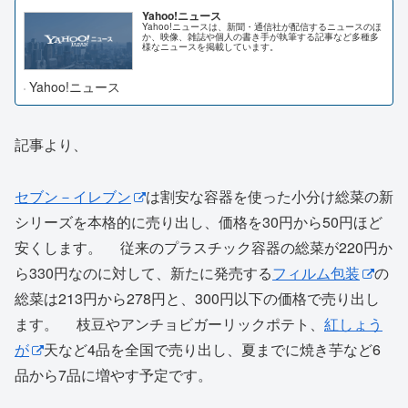
Yahoo!ニュース
Yahoo!ニュースは、新聞・通信社が配信するニュースのほ
か、映像、雑誌や個人の書き手が執筆する記事など多種多
様なニュースを掲載しています。
Yahoo!ニュース
記事より、
セブン－イレブン
は割安な容器を使った小分け総菜の新
シリーズを本格的に売り出し、価格を30円から50円ほど
安くします。 従来のプラスチック容器の総菜が220円か
ら330円なのに対して、新たに発売する
フィルム包装
の
総菜は213円から278円と、300円以下の価格で売り出し
ます。 枝豆やアンチョビガーリックポテト、
紅しょう
が
天など4品を全国で売り出し、夏までに焼き芋など6
品から7品に増やす予定です。