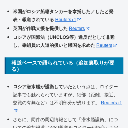
米国がロシア船籍タンカーを拿捕した／したと発
表・報道されている
Reuters+1
英国が作戦支援を提供した
Reuters
ロシアが国際法（UNCLOS等）違反だとして非難
し、乗組員の人道的扱いと帰国を求めた
Reuters
報道ベースで語られている（追加裏取りが要
る）
ロシア潜水艦が護衛していた
という点は、ロイター
記事でも触れられていますが、細部（距離、接近、
交戦の有無など）は不明部分が残ります。
Reuters+1
さらに、同件の周辺情報として「潜水艦護衛」につ
いての追加報道（WSJ報道をロイターが紹介）も出