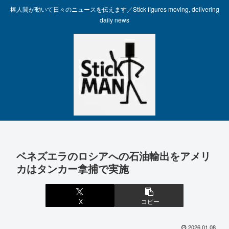
棒人間が動いて日々のニュースを伝えます／Stick figures moving, delivering
daily news
ベネズエラのロシアへの石油輸出をアメリ
カはタンカー拿捕で実施
X
コピー
2026.01.08