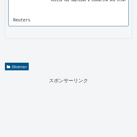
Russia has deployed a submarine and other nava
Reuters
Stickman
スポンサーリンク