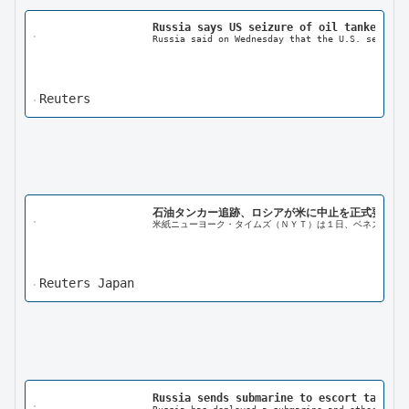
Russia says US seizure of oil tanker is 
Russia said on Wednesday that the U.S. seizure
Reuters
石油タンカー追跡、ロシアが米に中止を正式要請　
米紙ニューヨーク・タイムズ（ＮＹＴ）は１日、ベネズエラに
Reuters Japan
Russia sends submarine to escort tanker 