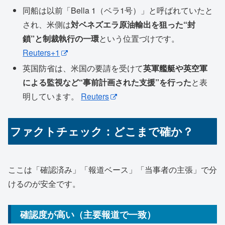
同船は以前「Bella 1（ベラ1号）」と呼ばれていたと
され、米側は
対ベネズエラ原油輸出を狙った“封
鎖”と制裁執行の一環
という位置づけです。
Reuters+1
英国防省は、米国の要請を受けて
英軍艦艇や英空軍
による監視など“事前計画された支援”を行った
と表
明しています。
Reuters
ファクトチェック：どこまで確か？
ここは「確認済み」「報道ベース」「当事者の主張」で分
けるのが安全です。
確認度が高い（主要報道で一致）