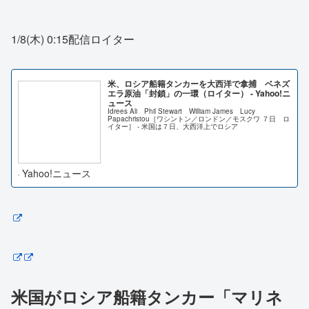
1/8(木) 0:15配信ロイター
米、ロシア船籍タンカーを大西洋で拿捕 ベネズ
エラ原油「封鎖」の一環（ロイター） - Yahoo!ニ
ュース
Idrees Ali Phil Stewart William James Lucy
Papachristou［ワシントン／ロンドン／モスクワ ７日 ロ
イター］ - 米国は７日、大西洋上でロシア
Yahoo!ニュース
米国がロシア船籍タンカー「マリネ