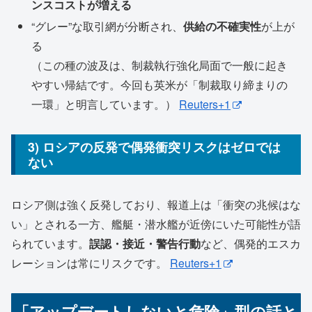
ンスコストが増える
“グレー”な取引網が分断され、
供給の不確実性
が上が
る
（この種の波及は、制裁執行強化局面で一般に起き
やすい帰結です。今回も英米が「制裁取り締まりの
一環」と明言しています。）
Reuters+1
3) ロシアの反発で偶発衝突リスクはゼロでは
ない
ロシア側は強く反発しており、報道上は「衝突の兆候はな
い」とされる一方、艦艇・潜水艦が近傍にいた可能性が語
られています。
誤認・接近・警告行動
など、偶発的エスカ
レーションは常にリスクです。
Reuters+1
「アップデートしないと危険」型の話と