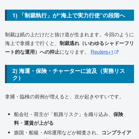
1) 「制裁執行」が“海上で実力行使”の段階へ
制裁は紙の上だけだと抜け道が生まれます。今回のように
海上で拿捕まで行くと、
制裁逃れ（いわゆるシャドーフリ
ート的な運用）への抑止
になります。
Reuters+1
2) 海運・保険・チャーターに波及（実務リス
ク）
拿捕・臨検の前例が増えると、次が起きやすいです。
船会社・荷主が「航路リスク」を織り込み、
保険
料・運賃が上がる
旗国・船級・AIS運用などが精査され、
コンプライア