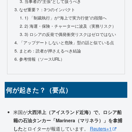
当事者の“主張”として扱うべき
なぜ重要？：3つのインパクト
1) 「制裁執行」が“海上で実力行使”の段階へ
2) 海運・保険・チャーターに波及（実務リスク）
3) ロシアの反発で偶発衝突リスクはゼロではない
「アップデートしないと危険」型の話と似ている点
まとめ：読者が押さえるべき結論
参考情報（ソースURL）
何が起きた？（要点）
米国が
大西洋上（アイスランド近海）で、ロシア船
籍の石油タンカー「Marinera（マリネラ）」を拿捕
した
とロイターが報道しています。
Reuters+1