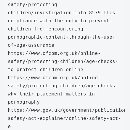
safety/protecting-
children/investigation-into-8579-llcs-
compliance-with-the-duty-to-prevent-
children-from-encountering-
pornographic-content-through-the-use-
of-age-assurance
https://www.ofcom.org.uk/online-
safety/protecting-children/age-checks-
to-protect-children-online
https://www.ofcom.org.uk/online-
safety/protecting-children/age-checks-
why-their-placement-matters-in-
pornography
https://www.gov.uk/government/publications
safety-act-explainer/online-safety-act-
e