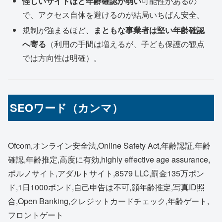
怪しいサイトほど年齢確認が弱い
可能性があるの
で、アクセス自体を避けるのが結局いちばん安全。
規制が強まるほど、
まともな事業者は堅い年齢確認
へ寄る
（利用の手間は増えるが、子ども保護の観点
では方向性は明確）。
SEOワード（カンマ）
Ofcom,オンライン安全法,Online Safety Act,年齢認証,年齢
確認,年齢推定,高度に有効,highly effective age assurance,
ポルノサイト,アダルトサイト,8579 LLC,罰金135万ポン
ド,1日1000ポンド,自己申告は不可,顔年齢推定,写真ID照
合,Open Banking,クレジットカードチェック,年齢ゲート,
フロントゲート