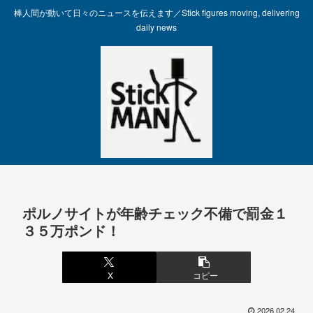
棒人間が動いて日々のニュースを伝えます／Stick figures moving, delivering
daily news
ポルノサイトが年齢チェック不備で罰金１
３５万ポンド！
X
コピー
2026.02.24