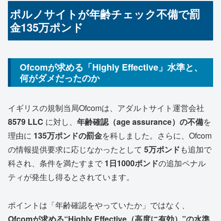
ポルノサイトが年齢チェック不備で罰
金135万ポンド
Ofcomが求める「Highly Effective」水準と、
何がダメだったのか
イギリスの規制当局Ofcomは、アダルトサイト運営会社
8579 LLC
に対し、
年齢確認（age assurance）の不備
を
理由に
135万ポンドの罰金
を科しました。さらに、Ofcom
の情報提供要求に応じなかったとして
5万ポンド
も追加で
科され、条件を満たすまで
1日1000ポンド
の追加ペナル
ティが発生し得るとされています。
ポイントは「年齢確認をやっていたか」ではなく、
Ofcomが求める“Highly Effective（高度に有効）”の水準