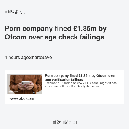
BBCより、
Porn company fined £1.35m by
Ofcom over age check failings
4 hours agoShareSave
Porn company fined £1.35m by Ofcom over
age verification failings
Ofcom's £1.35m fine on 8579 LLC is the largest it has
levied under the Online Safety Act so far.
www.bbc.com
目次