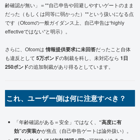
齢確認が無い」＝**自己申告や回避しやすいゲートのまま
だった（もしくは同等に弱かった）**という扱いになる点
です（Ofcomの一般ガイダンス上、自己申告は“highly
effectiveではない”と明示）。
さらに、Ofcomは
情報提供要求に未回答
だったこと自体
も違反として
5万ポンド
の制裁を科し、未対応なら
1日
250ポンド
の追加制裁があり得るとしています。
これ、ユーザー側は何に注意すべき？
「年齢確認がある＝安全」ではなく、
“高度に有
効”の実装か
が焦点（自己申告ゲートは論外扱い）。