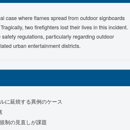
ual case where flames spread from outdoor signboards
gically, two firefighters lost their lives in this incident.
e safety regulations, particularly regarding outdoor
ated urban entertainment districts.
ルに延焼する異例のケース
送
規制の見直しが課題