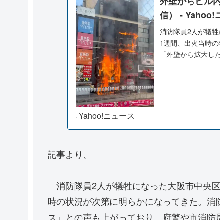
外壁からビル
信） - Yahoo
消防隊員2人が犠牲
1週間、出火当時
「外壁から拡大し
Yahoo!ニュース
記事より、
消防隊員2人が犠牲になった大阪市中央区
時の状況が次第に明らかになってきた。消
ス」との声も上がっており、府警や市消防