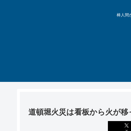
棒人間が動
道頓堀火災は看板から火が移
X