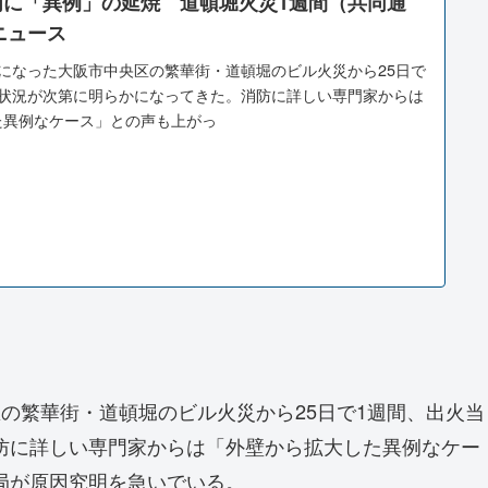
内に「異例」の延焼 道頓堀火災1週間（共同通
!ニュース
になった大阪市中央区の繁華街・道頓堀のビル火災から25日で
の状況が次第に明らかになってきた。消防に詳しい専門家からは
た異例なケース」との声も上がっ
の繁華街・道頓堀のビル火災から25日で1週間、出火当
防に詳しい専門家からは「外壁から拡大した異例なケー
局が原因究明を急いでいる。