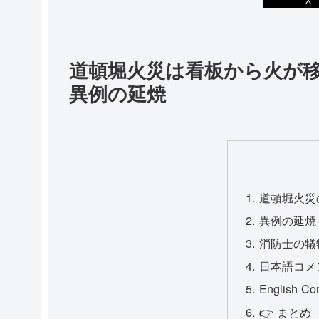
道頓堀火災は看板から火が移
異例の延焼
道頓堀火災
異例の延焼
消防士の犠
日本語コメ
English C
👉 まとめ