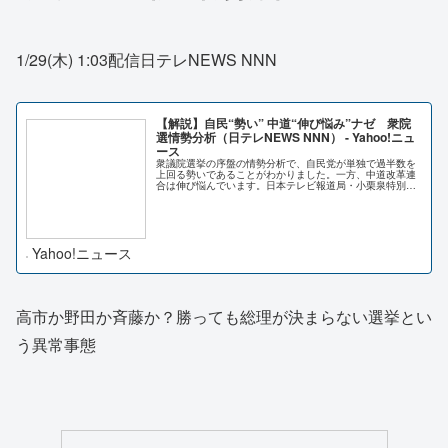
1/29(木) 1:03配信日テレNEWS NNN
【解説】自民“勢い” 中道“伸び悩み”ナゼ 衆院
選情勢分析（日テレNEWS NNN） - Yahoo!ニュ
ース
衆議院選挙の序盤の情勢分析で、自民党が単独で過半数を
上回る勢いであることがわかりました。一方、中道改革連
合は伸び悩んでいます。日本テレビ報道局・小栗泉特別解
説委員と解説します。
Yahoo!ニュース
高市か野田か斉藤か？勝っても総理が決まらない選挙とい
う異常事態