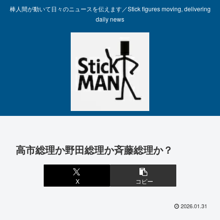
棒人間が動いて日々のニュースを伝えます／Stick figures moving, delivering
daily news
高市総理か野田総理か斉藤総理か？
X
コピー
2026.01.31