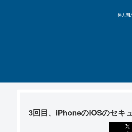
棒人間が動
3回目、iPhoneのiOSの
X