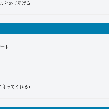
まとめて塞げる
デート
に守ってくれる）