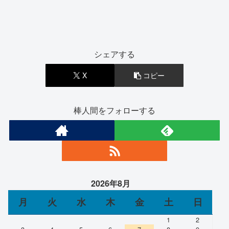
シェアする
X
コピー
棒人間をフォローする
2026年8月
月
火
水
木
金
土
日
1
2