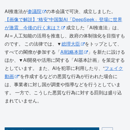
AI推進法が
参議院
の本会議で可決、成立しました。
【画像で解説】“格安”中国製AI「DeepSeek」登場に世界
が激震 今後の行く末は？
成立した「AI推進法」は、
AI＝人工知能の活用を推進し、政府の体制強化を目指すも
のです。 この法律では、▼
総理大臣
をトップとして、
すべての閣僚が参加する「
AI戦略本部
」を新たに設ける
ほか、▼AI開発や活用に関する「AI基本計画」を策定する
としています。 また、AIを犯罪に利用したり、“
フェイク
動画
”を作成するなどの悪質な行為が行われた場合に
は、事業者に対し国が調査や指導などを行うとしていま
す。 一方で、こうした悪質な行為に対する罰則は盛り込
まれていません。