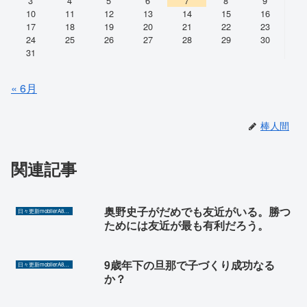
3
4
5
6
7
8
9
10
11
12
13
14
15
16
17
18
19
20
21
22
23
24
25
26
27
28
29
30
31
« 6月
棒人間
関連記事
奥野史子がだめでも友近がいる。勝つ
日々更新mobilerA8（Yahoo!ニュースを毎日ウォッチ）
ためには友近が最も有利だろう。
9歳年下の旦那で子づくり成功なる
日々更新mobilerA8（Yahoo!ニュースを毎日ウォッチ）
か？