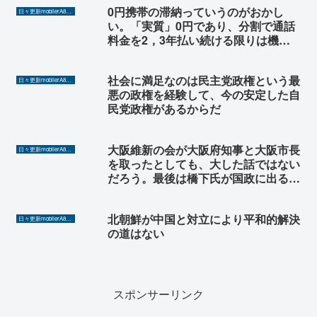
0円携帯の滞納っていうのがおかし
日々更新mobilerA8（Yahoo!ニュースを毎日ウォッチ）
い。「実質」0円であり、分割で通話
料金を2，3年払い続ける限りは機種
代分の金額を毎月少しずつサービスす
るというだけだ。
社会に満足なのは民主党政権という最
日々更新mobilerA8（Yahoo!ニュースを毎日ウォッチ）
悪の政権を経験して、今の安定した自
民党政権があるからだ
大阪維新の会が大阪府知事と大阪市長
日々更新mobilerA8（Yahoo!ニュースを毎日ウォッチ）
を取ったとしても、大した話ではない
だろう。最後は橋下氏が国政に出ると
いうことか。やっぱりうそつきじゃな
いか？
北朝鮮が中国と対立により平和的解決
日々更新mobilerA8（Yahoo!ニュースを毎日ウォッチ）
の道はない
スポンサーリンク