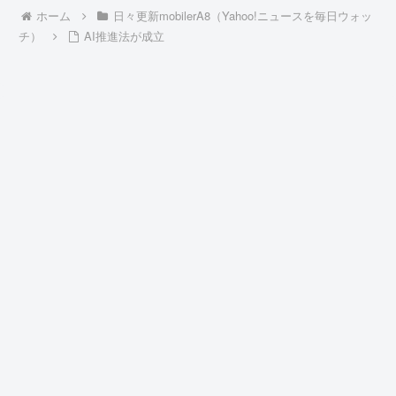
ホーム
日々更新mobilerA8（Yahoo!ニュースを毎日ウォッ
チ）
AI推進法が成立