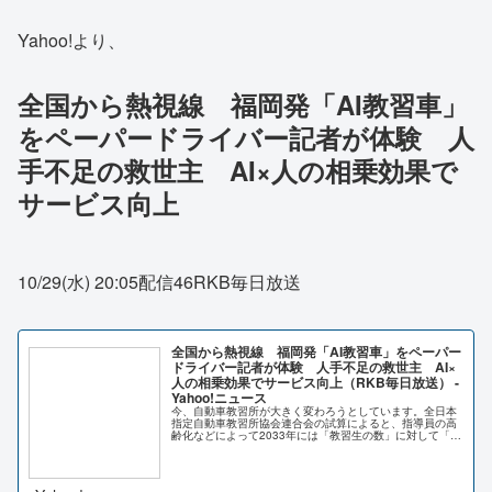
Yahoo!より、
全国から熱視線 福岡発「AI教習車」
をペーパードライバー記者が体験 人
手不足の救世主 AI×人の相乗効果で
サービス向上
10/29(水) 20:05配信46RKB毎日放送
全国から熱視線 福岡発「AI教習車」をペーパー
ドライバー記者が体験 人手不足の救世主 AI×
人の相乗効果でサービス向上（RKB毎日放送） -
Yahoo!ニュース
今、自動車教習所が大きく変わろうとしています。全日本
指定自動車教習所協会連合会の試算によると、指導員の高
齢化などによって2033年には「教習生の数」に対して「指
導員」の数が3割以上、不足する見込