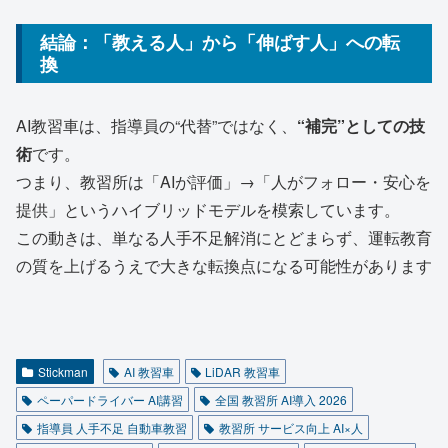
結論：「教える人」から「伸ばす人」への転
換
AI教習車は、指導員の“代替”ではなく、
“補完”としての技
術
です。
つまり、教習所は「AIが評価」→「人がフォロー・安心を
提供」というハイブリッドモデルを模索しています。
この動きは、単なる人手不足解消にとどまらず、運転教育
の質を上げるうえで大きな転換点になる可能性があります
Stickman
AI 教習車
LiDAR 教習車
ペーパードライバー AI講習
全国 教習所 AI導入 2026
指導員 人手不足 自動車教習
教習所 サービス向上 AI×人