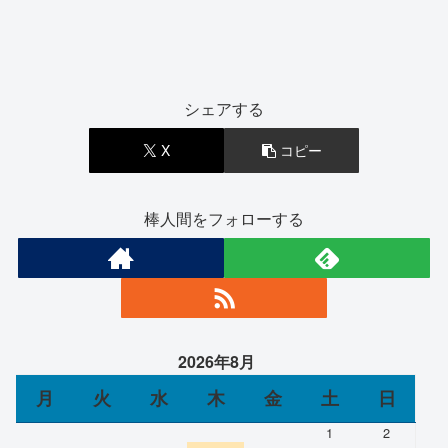
シェアする
X
コピー
棒人間をフォローする
2026年8月
月
火
水
木
金
土
日
1
2