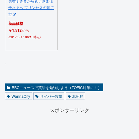
美智子さまから眞子さま佳
子さまへ プリンセスの育て
方
新品価格
￥1,512
から
(2017/5/17 06:13時点)
BBCニュースで英語を勉強しよう（TOEIC対策に！）
WannaCity
サイバー攻撃
北朝鮮
スポンサーリンク