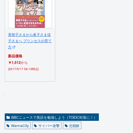
美智子さまから眞子さま佳
子さまへ プリンセスの育て
方
新品価格
￥1,512
から
(2017/5/17 06:13時点)
BBCニュースで英語を勉強しよう（TOEIC対策に！）
WannaCity
サイバー攻撃
北朝鮮