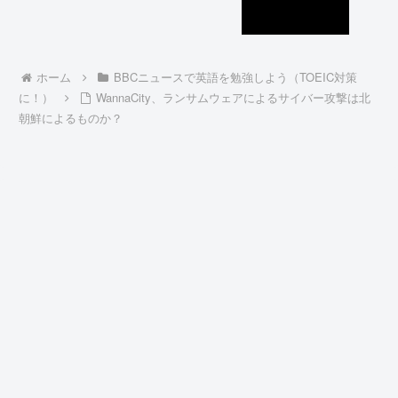
ホーム
BBCニュースで英語を勉強しよう（TOEIC対策
に！）
WannaCity、ランサムウェアによるサイバー攻撃は北
朝鮮によるものか？