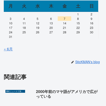
月
火
水
木
金
土
日
1
2
3
4
5
6
7
8
9
10
11
12
13
14
15
16
17
18
19
20
21
22
23
24
25
26
27
28
29
30
31
« 6月
SticKMAN's blog
関連記事
2000年前のマヤ語がアメリカで広が
BBCニュースで英語を勉強しよう（TOEIC対策に！）
っている