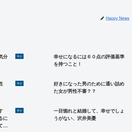
Happy News
気分
幸せになるには６０点の評価基準
幸せ
を持つこと！
性
好きになった男のために通い詰め
幸せ
た女が男性不審？？
す
一目惚れと結婚して、幸せでしょ
幸せ
るに
うがない、沢井美憂
て、