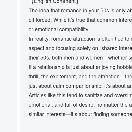
【English Comment】
The idea that romance in your 50s is only a
bit forced. While it’s true that common intere
or emotional compatibility.
In reality, romantic attraction is often tied t
aspect and focusing solely on “shared intere
their 50s, both men and women—whether sing
If a relationship is just about enjoying hobb
thrill, the excitement, and the attraction—th
just about calm companionship; it’s about a
Articles like this tend to sanitize and overs
emotional, and full of desire, no matter the
similar interests—it’s about finding someon