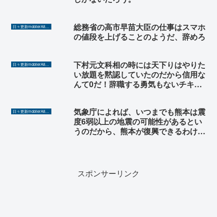
総務省の高市早苗大臣の仕事はスマホ
日々更新mobilerA8（Yahoo!ニュースを毎日ウォッチ）
の値段を上げることのようだ、辞めろ
下村元文科相の時には天下りはやりた
日々更新mobilerA8（Yahoo!ニュースを毎日ウォッチ）
い放題を黙認していたのだから信用な
んて0だ！辞職する勇気もないチキン
だ！
気象庁によれば、いつまでも熊本は震
日々更新mobilerA8（Yahoo!ニュースを毎日ウォッチ）
度6弱以上の地震の可能性があるとい
うのだから、熊本が復興できるわけも
ない。あと一ヶ月あと一ヶ月と壊れた
プレイヤーのように恐怖を煽る気象
庁、青木課長だ。
スポンサーリンク