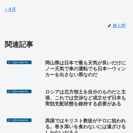
« 6月
棒人間
関連記事
岡山県は日本で最も天気が良いだけに
日々更新mobilerA8（Yahoo!ニュースを毎日ウォッチ）
ノー天気で車の運転でも日本一ウィン
カーを出さない県なのだ
ロシアは北方領土を自分のものだと主
日々更新mobilerA8（Yahoo!ニュースを毎日ウォッチ）
張、これでは交渉など成立せず日本も
実効支配状態を維持する必要がある
異国ではキリスト教徒がテロに狙われ
日々更新mobilerA8（Yahoo!ニュースを毎日ウォッチ）
る。巻き添いを食わないには遠ざける
しかないだろう。