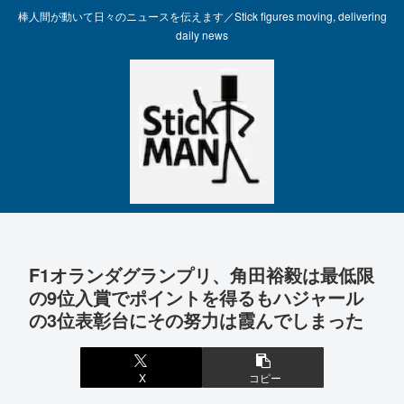
棒人間が動いて日々のニュースを伝えます／Stick figures moving, delivering
daily news
F1オランダグランプリ、角田裕毅は最低限
の9位入賞でポイントを得るもハジャール
の3位表彰台にその努力は霞んでしまった
X
コピー