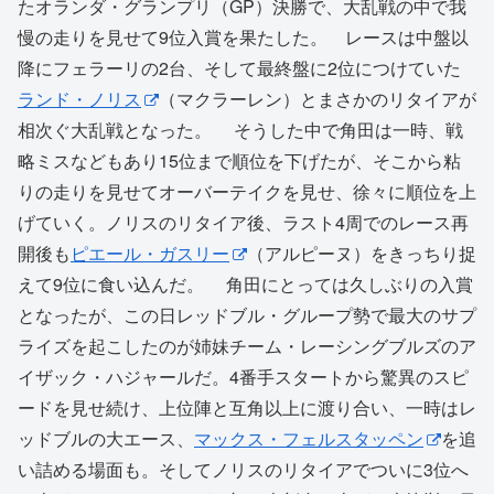
たオランダ・グランプリ（GP）決勝で、大乱戦の中で我
慢の走りを見せて9位入賞を果たした。 レースは中盤以
降にフェラーリの2台、そして最終盤に2位につけていた
ランド・ノリス
（マクラーレン）とまさかのリタイアが
相次ぐ大乱戦となった。 そうした中で角田は一時、戦
略ミスなどもあり15位まで順位を下げたが、そこから粘
りの走りを見せてオーバーテイクを見せ、徐々に順位を上
げていく。ノリスのリタイア後、ラスト4周でのレース再
開後も
ピエール・ガスリー
（アルピーヌ）をきっちり捉
えて9位に食い込んだ。 角田にとっては久しぶりの入賞
となったが、この日レッドブル・グループ勢で最大のサプ
ライズを起こしたのが姉妹チーム・レーシングブルズのア
イザック・ハジャールだ。4番手スタートから驚異のスピ
ードを見せ続け、上位陣と互角以上に渡り合い、一時はレ
ッドブルの大エース、
マックス・フェルスタッペン
を追
い詰める場面も。そしてノリスのリタイアでついに3位へ