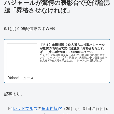
ハジャールが驚愕の表彰台で交代論沸
騰「昇格させなければ」
9/1(月) 0:05配信東スポWEB
【Ｆ１】角田裕毅 ９位入賞も…後輩ハジャール
が驚愕の表彰台で交代論沸騰「昇格させなけれ
ば」（東スポWEB） - Yahoo!ニュース
F1レッドブルの角田裕毅（25）が、31日に行われたオラ
ンダ・グランプリ（GP）決勝で、大乱戦の中で我慢の走り
を見せて9位入賞を果たした。 レースは中盤以降にフェ
ラーリの2台、そして最終盤に2
Yahoo!ニュース
記事より、
F1
レッドブル
の
角田裕毅
（25）が、31日に行われ