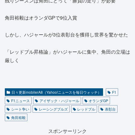
残りシーズンは角田にとって「勝負の走り」が必要
角田裕毅はオランダGPで9位入賞
しかし、ハジャールが3位表彰台を獲得し世界を驚かせた
「レッドブル昇格論」がハジャールに集中、角田の立場は
厳しく
日々更新mobilerA8（Yahoo!ニュースを毎日ウォッチ）
F1
F1ニュース
アイザック・ハジャール
オランダGP
シート争い
レーシングブルズ
レッドブル
表彰台
角田裕毅
スポンサーリンク