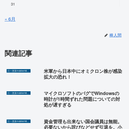
31
« 6月
棒人間
関連記事
米軍から日本中にオミクロン株が感染
日々更新mobilerA8（Yahoo!ニュースを毎日ウォッチ）
拡大の恐れ！
マイクロソフトのバグでWindowsの
日々更新mobilerA8（Yahoo!ニュースを毎日ウォッチ）
時計が1時間ずれた問題についての対
処が遅すぎる
資金管理も出来ない国会議員は無能。
日々更新mobilerA8（Yahoo!ニュースを毎日ウォッチ）
必要ないから詫びなどせず引退を。小