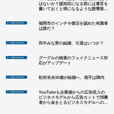
はないか？認知症になる前には遺言を
書いておくと得になるような誘導策の
ほうが効果的に思う。
福岡市のインチキ復旧を認めた有識者
日々更新mobilerA8（Yahoo!ニュースを毎日ウォッチ）
は誰だ？
田中みな実の結婚、引退はいつか？
日々更新mobilerA8（Yahoo!ニュースを毎日ウォッチ）
グーグルの検索のフェイクニュース対
日々更新mobilerA8（Yahoo!ニュースを毎日ウォッチ）
応がアップデート
松村未央30歳が結婚へ、相手は陣内
日々更新mobilerA8（Yahoo!ニュースを毎日ウォッチ）
YouTubeも企業側からの広告収入の
日々更新mobilerA8（Yahoo!ニュースを毎日ウォッチ）
ビジネスモデルから広告カットで消費
者から金をとるビジネスモデルへの転
換